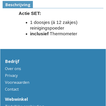
Beschrijving
Actie SET:
1 doosjes (á 12 zakjes)
reinigingspoeder
inclusief
Thermometer
Bedrijf
Over ons
Privacy
Voorwaarden
Contact
Webwinkel