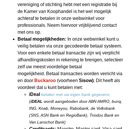
vereniging of stichting hebt met een registratie bij
de Kamer van Koophandel is het wel mogelijk
achteraf te betalen in onze webwinkel voor
professionals. Neem hiervoor vrijblijvend contact
met ons op.
Betaal mogelijkheden:
In onze webwinkel kunt u
veilig betalen via onze gecodeerde betaal systeem.
Voor een enkele betaal transactie zijn wij verplicht
afhandlingskosten in rekening te brengen, selecteer
zelf uw meest voordelige betaal
mogelijkheid. Betaal transacties worden verricht via
en door
Buckaroo
(voorheen
Sisow
)
. Dit heeft als
voordeel dat u kunt betalen met:
iDeal
betalen met uw eigen bank gegevens
(
iDEAL
wordt aangeboden door ABN AMRO, bunq,
ING, Knab, Moneyou, Rabobank, de Volksbank
(SNS, ASN Bank en RegioBank), Triodos Bank en
Van Lanschot Bank)
Creditcards:
Maestro, Master-card, Visa-card