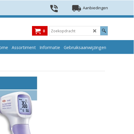
Aanbiedingen
0
ome
Assortiment
Informatie
Gebruiksaanwijzingen