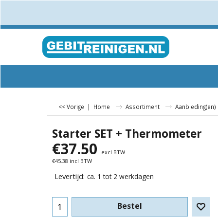
<< Vorige
|
Home
Assortiment
Aanbieding(en)
Starter SET + Thermometer
€
37.50
excl BTW
€
45.38
incl BTW
Levertijd:
ca. 1 tot 2 werkdagen
Bestel